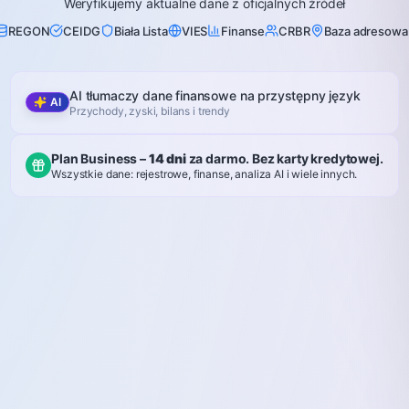
Weryfikujemy aktualne dane z oficjalnych źródeł
REGON
CEIDG
Biała Lista
VIES
Finanse
CRBR
Baza adresowa
AI tłumaczy dane finansowe na przystępny język
AI
Przychody, zyski, bilans i trendy
Plan Business –
14 dni
za darmo. Bez karty kredytowej.
Wszystkie dane: rejestrowe, finanse, analiza AI i wiele innych.