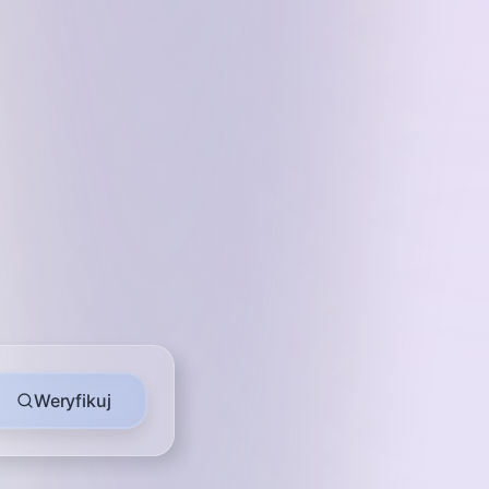
po NIP, KRS, naz
Weryfikuj